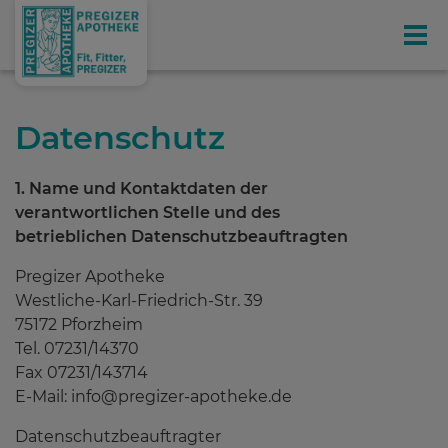
Gesundheit
Ihr exklusives Kunden-Magazin
Datenschutz
Online-Shop
1. Name und Kontaktdaten der
verantwortlichen Stelle und des
betrieblichen Datenschutzbeauftragten
Leistungen
Pregizer Apotheke
Westliche-Karl-Friedrich-Str. 39
75172 Pforzheim
Tel. 07231/14370
Hausspezialitäten
Fax 07231/143714
E-Mail: info@pregizer-apotheke.de
Gesundheitstipps
(198)
Datenschutzbeauftragter