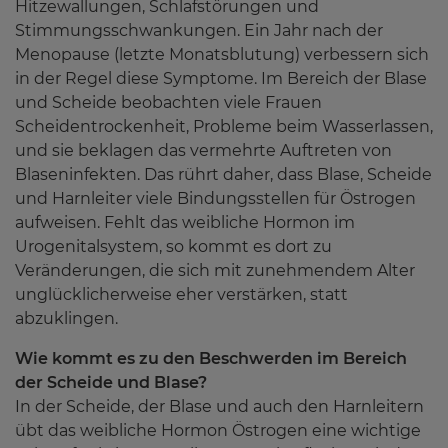
Hitzewallungen, Schlafstörungen und
Kundenstimmen
Checkliste Hausapotheke & Reiseapotheke
Stimmungsschwankungen. Ein Jahr nach der
Pflegender Nasenbalsam
Menopause (letzte Monatsblutung) verbessern sich
in der Regel diese Symptome. Im Bereich der Blase
Schmerzgelroller
und Scheide beobachten viele Frauen
Scheidentrockenheit, Probleme beim Wasserlassen,
und sie beklagen das vermehrte Auftreten von
Blaseninfekten. Das rührt daher, dass Blase, Scheide
und Harnleiter viele Bindungsstellen für Östrogen
aufweisen. Fehlt das weibliche Hormon im
Urogenitalsystem, so kommt es dort zu
Veränderungen, die sich mit zunehmendem Alter
unglücklicherweise eher verstärken, statt
abzuklingen.
Wie kommt es zu den Beschwerden im Bereich
der Scheide und Blase?
In der Scheide, der Blase und auch den Harnleitern
übt das weibliche Hormon Östrogen eine wichtige