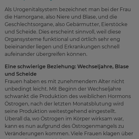
Schwedenbitter Maria Treben
Als Urogenitalsystem bezeichnet man bei der Frau
Pharmazeutische Dienstleistungen
Frauen
die Harnorgane, also Niere und Blase, und die
Service
Sonnenmoor-Produkte
Geschlechtsorgane, also Gebärmutter, Eierstöcke
Kompressionsstrümpfe anmessen
und Scheide. Dies erscheint sinnvoll, weil diese
Männer
Homöopathische Schlankheitstropfen
Organsysteme funktional und örtlich sehr eng
Magazin GESUNDHEIT
Medikations-Check
beieinander liegen und Erkrankungen schnell
Wissenswertes
Senioren
Fastentee
aufeinander übergreifen können.
Notdienst
Sicher und richtig inhalieren
Eine schwierige Beziehung: Wechseljahre, Blase
Arzneimittel | Gebrauch & Lagerung
Deoroller mit 7-Tage-Wirkung
Über uns
und Scheide
Risikoerfassung hoher Blutdruck
Frauen haben es mit zunehmendem Alter nicht
Podcast | Kopfschmerzen
Haartinktur bei Haarausfall
unbedingt leicht. Mit Beginn der Wechseljahre
Das Pregizer-Team
schwankt die Produktion des weiblichen Hormons
Kontakt
Apotheker in der Pharmaindustrie
Lippenbalsam
Östrogen, nach der letzten Monatsblutung wird
Karriere
seine Produktion weitestgehend eingestellt.
Tipps zur Raucherentwöhnung
Narbensalbe
Überall da, wo Östrogen im Körper wirksam war,
News
kann es nun aufgrund des Östrogenmangels zu
Tipps zur Behandlung von Durchfall
Verdauungstropfen
Veränderungen kommen. Viele Frauen klagen über