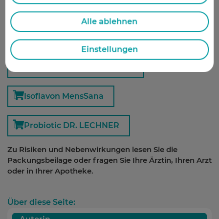
Vagisan FeuchtCreme
Alle ablehnen
Vagisan Cremolum
Einstellungen
Vagisan Intim-Waschlotion
Isoflavon MensSana
Probiotic DR. LECHNER
Zu Risiken und Nebenwirkungen lesen Sie die
Packungsbeilage oder fragen Sie Ihre Ärztin, Ihren Arzt
oder in Ihrer Apotheke.
Über diese Seite: