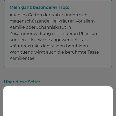
Mein ganz besonderer Tipp:
Auch im Garten der Natur finden sich
magenschützende Heilkräuter. Vor allem
Kamille oder Johanniskraut in
Zusammenwirkung mit anderen Pflanzen
können – kurweise angewendet – als
Kräuterextrakt den Magen beruhigen.
Wohltuend wirkt auch die berühmte Tasse
Kamillentee.
Über diese Seite:
Autor