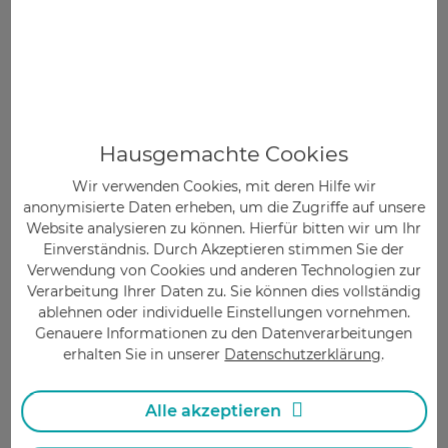
Hausgemachte Cookies
Dr. Holger Isensee
Wir verwenden Cookies, mit deren Hilfe wir
Apotheker
anonymisierte Daten erheben, um die Zugriffe auf unsere
Website analysieren zu können. Hierfür bitten wir um Ihr
Approbation als Apotheker. Promotion am
Einverständnis. Durch Akzeptieren stimmen Sie der
physiologischen Institut der Universität
Verwendung von Cookies und anderen Technologien zur
Tübingen. Leitende Tätigkeit in der Pregizer
Verarbeitung Ihrer Daten zu. Sie können dies vollständig
Apotheke in Pforzheim.
ablehnen oder individuelle Einstellungen vornehmen.
Genauere Informationen zu den Datenverarbeitungen
Mehr über den Autor
erhalten Sie in unserer
Datenschutzerklärung
.
Erstellungsdatum:
21.03.2022
Alle akzeptieren
Änderungsdatum:
21.03.2022