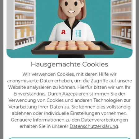
Über diese Seite:
Autorin
Hausgemachte Cookies
Wir verwenden Cookies, mit deren Hilfe wir
anonymisierte Daten erheben, um die Zugriffe auf unsere
Website analysieren zu können. Hierfür bitten wir um Ihr
Einverständnis. Durch Akzeptieren stimmen Sie der
Stephanie Isensee
Verwendung von Cookies und anderen Technologien zur
Verarbeitung Ihrer Daten zu. Sie können dies vollständig
Apothekerin
ablehnen oder individuelle Einstellungen vornehmen.
Genauere Informationen zu den Datenverarbeitungen
Approbation als Apothekerin. Leitung der
erhalten Sie in unserer
Datenschutzerklärung
.
Pregizer Apotheke in Pforzheim.