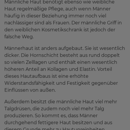
Männliche Haut benötigt ebenso wie weibliche
Haut regelmäßige Pflege, auch wenn Männer
häufig in dieser Beziehung immer noch viel
Service
nachlässiger sind als Frauen. Der männliche Griff in
den weiblichen Kosmetikschrank ist jedoch der
falsche Weg.
Wissenswertes
Männerhaut ist anders aufgebaut. Sie ist wesentlich
dicker. Die Hornschicht besteht aus rund doppelt
so vielen Zelllagen und enthält einen wesentlich
Über uns
höheren Anteil an Kollagen und Elastin. Vorteil
dieses Hautaufbaus ist eine erhöhte
Widerstandsfähigkeit und Festigkeit gegenüber
Einflüssen von außen.
Kontakt
Außerdem besitzt die männliche Haut viel mehr
Talgdrüsen, die zudem noch viel mehr Talg
produzieren. So kommt es, dass Männer
durchgehend fettigere Haut besitzen und aus
diesem Grunde mehr zu Hautunreinheiten,