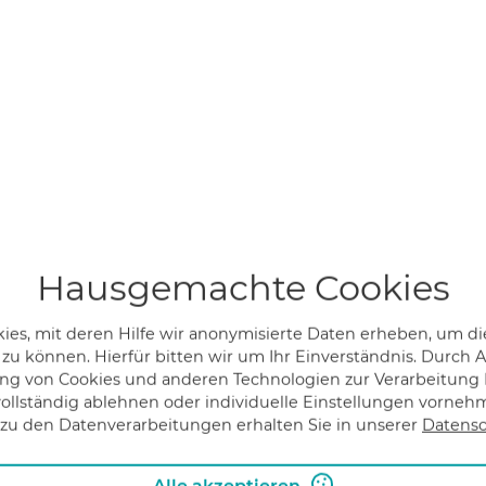
rbissamen (Kürbiskerne) zur Behandlung von
osterongehalt gesenkt. Männer, die aufgrund einer
 Probleme mit dem Wasserlassen haben, erfahren eine
tata wird nicht zurückgeführt, aber ein weiteres
rs sinnvoll und wirksam sind Kürbissamen in Verbindun
hrscheinlich kann man hiermit auch eine gewisse
tig ist das Einsatzgebiet der Reizblase. Insbesondere
en zusammen mit anderen Heilpflanzen Linderung.
Hausgemachte Cookies
st ein amerikanischer Brauch, der inzwischen nach Europ
es, mit deren Hilfe wir anonymisierte Daten erheben, um die
 liegen im früheren keltischen Irland. Nach einer
 zu können. Hierfür bitten wir um Ihr Einverständnis. Durch
ed glühende Kohlen in eine ausgehöhlte Rübe. Mit
g von Cookies und anderen Technologien zur Verarbeitung I
m 19. Jahrhundert wanderten Tausende von Iren nach de
ollständig ablehnen oder individuelle Einstellungen vorne
zu den Datenverarbeitungen erhalten Sie in unserer
Datensc
atz fanden sie dort Kürbisse vor. Heutzutage höhlt ma
inein, und mit Kerzen werden diese gruseligen Köpfe dan