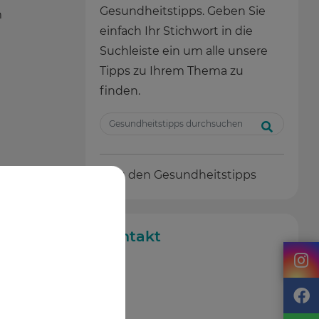
Gesundheitstipps. Geben Sie
m
einfach Ihr Stichwort in die
Suchleiste ein um alle unsere
Tipps zu Ihrem Thema zu
finden.
Zu den Gesundheitstipps
Kontakt
.