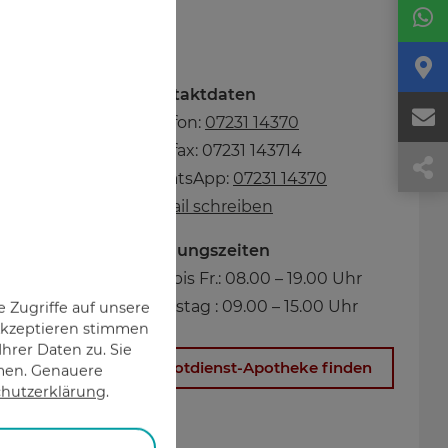
Kontaktdaten
g
Telefon:
07231 14370
Telefax: 07231 143714
WhatsApp:
07231 14370
E-Mail schreiben
Öffnungszeiten
Mo. bis Fr.: 08.00 – 19.00 Uhr
a
Samstag : 09.00 – 15.00 Uhr
 Zugriffe auf unsere
 Akzeptieren stimmen
hrer Daten zu. Sie
Notdienst-Apotheke finden
n
hmen. Genauere
hutzerklärung
.
n
n