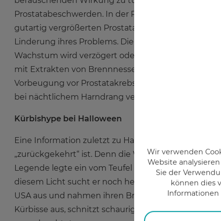
berauschenden Wirkung zu tun. Eingesetzt wird Kü
Prostatabeschwerden. In der Prostata wird der Test
gutartig vergrößerten Prostata im Anfangsstadium
Linderung ihres Problems. Die Vergrößerung der Pros
Wachstum wird verzögert oder verhindert. Besonde
mit Extrakten von Brennnessel und Granatapfel. Wa
Vorbeugung vor Prostatakrebs bewirken. Ebenso wich
bei nächtlichem Harndrang versprechen Kürbissam
Kürbishype bei Halloween
Eine Information zuletzt zu Halloween. Halloween i
Wir verwenden Cooki
„zurückgekehrt“ ist. Denn die Wurzeln von Halloween
Website analysieren
Legende legte ein vom Teufel verfluchter Hufschmi
Sie der Verwendun
diesem Licht sucht er noch heute nach Erlösung. I
können dies v
Informationen 
USA aus und nahmen ihren Brauch mit. Als Rübeners
Kürbisse aus, schnitzt schaurige Gesichter in sie h