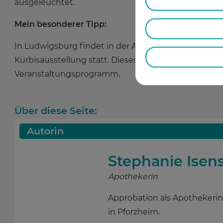
ausgeleuchtet.
Mein besonderer Tipp:
In Ludwigsburg findet in der Anlage des blühenden 
Kürbisausstellung statt. Dieses Jahr dauert die Auss
Veranstaltungsprogramm.
Über diese Seite:
Autorin
Stephanie Isen
Apothekerin
Approbation als Apothekerin
in Pforzheim.