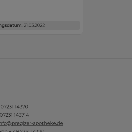
ngsdatum:
21.03.2022
n
07231 14370
 07231 143714
info@pregizer-apotheke.de
pp + 49 7231 14370