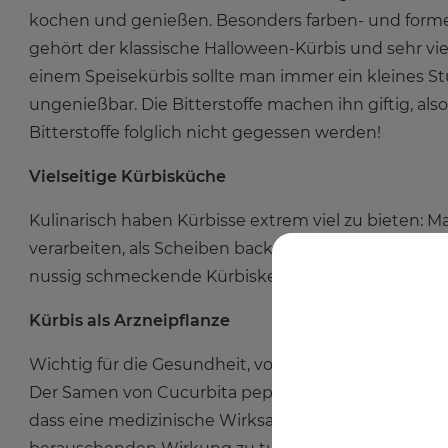
kochen und genießen. Besonders farben- und formen
gehört der klassische Halloween-Kürbis und sehr vie
einem Speisekürbis sollte man immer ein kleines Stü
ungenießbar. Die Bitterstoffe machen ihn giftig, al
Bitterstoffe folglich nicht gegessen werden!
Vielseitige Kürbisküche
Kulinarisch haben Kürbisse extrem viel zu bieten: 
verarbeiten, als Scheiben backen oder grillen, man k
nussig schmeckende Kürbiskernöl. Kürbisse sind vit
Kürbis als Arzneipflanze
Wichtig für die Gesundheit, vor allem des Mannes,
Der Samen von Cucurbita pepo ist eine Arzneidroge.
dass eine medizinische Wirksamkeit wissenschaftlic