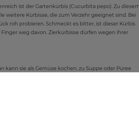
reich ist der Gartenkürbis (Cucurbita pepo). Zu diese
le weitere Kürbisse, die zum Verzehr geeignet sind. Bei
ck roh probieren. Schmeckt es bitter, ist dieser Kürbis
so Finger weg davon. Zierkürbisse dürfen wegen ihrer
Man kann sie als Gemüse kochen, zu Suppe oder Püree
ann sie auch süßsauer einlegen. Sehr beliebt ist das
aminreich und sie sind kalorienarm!
 ist der Samen. Kürbissamen nennt man auch Kürbiskerne
 Droge bedeutet in der Fachsprache der Arzneibotanik,
h nachgewiesen ist und hat nichts mit einer