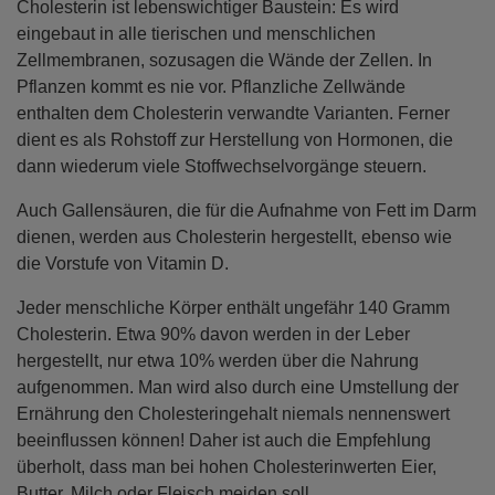
Cholesterin ist lebenswichtiger Baustein: Es wird
eingebaut in alle tierischen und menschlichen
Zellmembranen, sozusagen die Wände der Zellen. In
Service
Pflanzen kommt es nie vor. Pflanzliche Zellwände
enthalten dem Cholesterin verwandte Varianten. Ferner
dient es als Rohstoff zur Herstellung von Hormonen, die
Wissenswertes
dann wiederum viele Stoffwechselvorgänge steuern.
Auch Gallensäuren, die für die Aufnahme von Fett im Darm
dienen, werden aus Cholesterin hergestellt, ebenso wie
Über uns
die Vorstufe von Vitamin D.
Jeder menschliche Körper enthält ungefähr 140 Gramm
Cholesterin. Etwa 90% davon werden in der Leber
Kontakt
hergestellt, nur etwa 10% werden über die Nahrung
aufgenommen. Man wird also durch eine Umstellung der
Ernährung den Cholesteringehalt niemals nennenswert
beeinflussen können! Daher ist auch die Empfehlung
überholt, dass man bei hohen Cholesterinwerten Eier,
Butter, Milch oder Fleisch meiden soll.