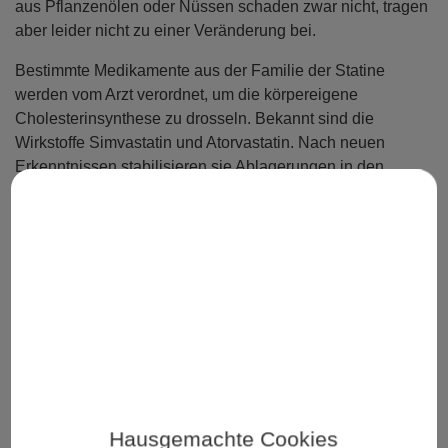
aus Pflanzenölen oder Nüssen schaden zwar nicht, tragen
aber leider nicht zu einer Veränderung bei.
Bestimmte Medikamente aus der Familie der Statine
werden vom Arzt verordnet, um die körpereigene
Cholesterinsynthese zu drosseln. Bekannt sind die
Wirkstoffe Simvastatin und Atorvastatin. Nach neuen
Erkenntnissen stabilisieren sie Ablagerungen in den
Gefäßen und verringern dadurch die Gefahr für Herzinfarkt
und Schlaganfall. Daneben verhindern sie jedoch auch die
Bildung von Coenzym Q10, das für die
Energiebereitstellung der Zellen wichtig ist. Daher sollte
man über eine zusätzliche Einnahme von Q10
nachdenken, um die Verträglichkeit der Statine zu erhöhen.
Mein besonderer Tipp:
Man sollte unbedingt den
Bauchumfang im Auge behalten. Liegt er bei Männern über
94 cm und bei Frau über 80 cm, hat sich zu viel
gefährliches Bauchfett gebildet, welches das Risiko für
Hausgemachte Cookies
Schlaganfall und Herzinfarkt deutlich erhöht.