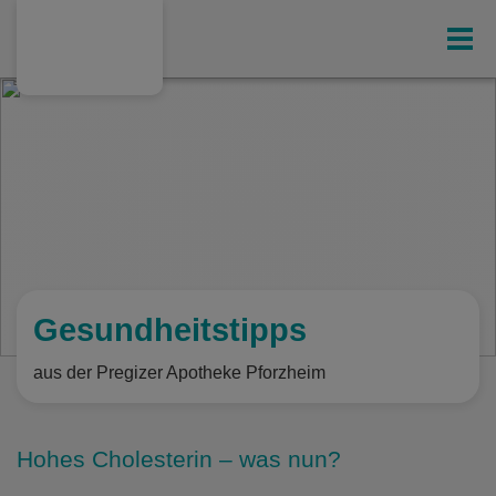
Gesundheit
Ihr exklusives Kunden-Magazin
Online-Shop
Leistungen
Gesundheitstipps
aus der Pregizer Apotheke Pforzheim
Hausspezialitäten
Hohes Cholesterin – was nun?
Gesundheitstipps
(198)