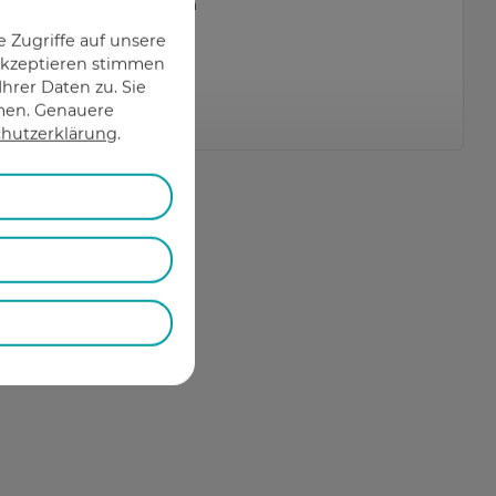
#
Gehirn
,
#
Senioren
 Zugriffe auf unsere
 Akzeptieren stimmen
hrer Daten zu. Sie
hmen. Genauere
Mehr erfahren
hutzerklärung
.