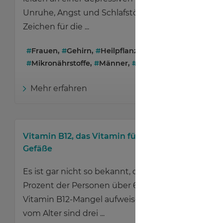
Unruhe, Angst und Schlafstörungen sind ein
Zeichen für die ...
#
Frauen
,
#
Gehirn
,
#
Heilpflanze
,
#
Mikronährstoffe
,
#
Männer
,
#
Senioren
,
#
Winter
Mehr erfahren
Vitamin B12, das Vitamin für Gehirn und
Gefäße
Es ist gar nicht so bekannt, dass bis zu 30
Prozent der Personen über 65 Jahren einen
Vitamin B12-Mangel aufweisen. Unabhängig
vom Alter sind drei ...