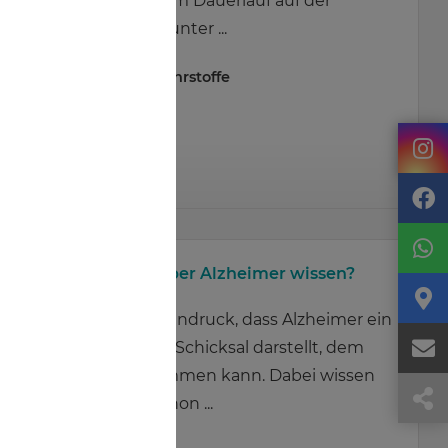
Arbeit: Ein Leben im Dauerlauf auf der
Überholspur und unter ...
#
Gehirn
,
#
Mikronährstoffe
Mehr erfahren
Was sollten wir über Alzheimer wissen?
Oft entsteht der Eindruck, dass Alzheimer ein
unausweichliches Schicksal darstellt, dem
man nicht entkommen kann. Dabei wissen
wir heute, dass schon ...