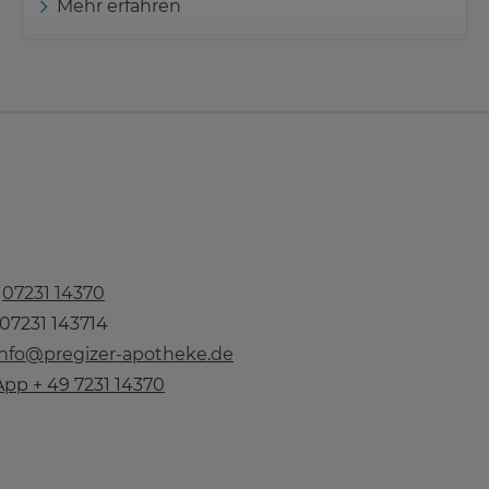
Mehr erfahren
n
07231 14370
 07231 143714
info@pregizer-apotheke.de
pp + 49 7231 14370