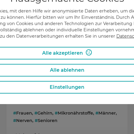
#
Frühling
,
#
Gehirn
,
#
Mikronährstoffe
es, mit deren Hilfe wir anonymisierte Daten erheben, um die
 zu können. Hierfür bitten wir um Ihr Einverständnis. Durch
g von Cookies und anderen Technologien zur Verarbeitung I
ollständig ablehnen oder individuelle Einstellungen vorne
Mehr erfahren
zu den Datenverarbeitungen erhalten Sie in unserer
Datensc
Alle akzeptieren
Der menschliche Körper braucht Vitamin D
Alle ablehnen
Der menschliche Körper braucht Vitamin D für
gesunde Knochen und für ein starkes
Einstellungen
Immunsystem. Zusätzlich benötigen wir
Vitamin D für unsere ...
#
Frauen
,
#
Gehirn
,
#
Mikronährstoffe
,
#
Männer
,
#
Nerven
,
#
Senioren