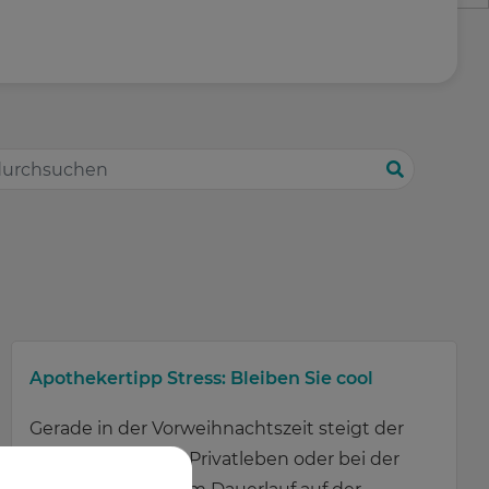
Apothekertipp Stress: Bleiben Sie cool
Gerade in der Vorweihnachtszeit steigt der
Stresslevel. Ob im Privatleben oder bei der