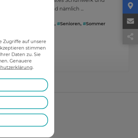
als gewöhnlich. Festes Schuhwerk und
dickere Socken sind nämlich ...
#
Diabetiker
,
#
Haut
,
#
Senioren
,
#
Sommer
 Zugriffe auf unsere
 Akzeptieren stimmen
hrer Daten zu. Sie
hmen. Genauere
Mehr erfahren
hutzerklärung
.