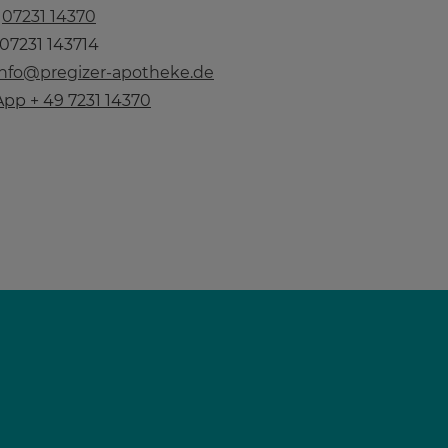
n
07231 14370
 07231 143714
info@pregizer-apotheke.de
pp + 49 7231 14370