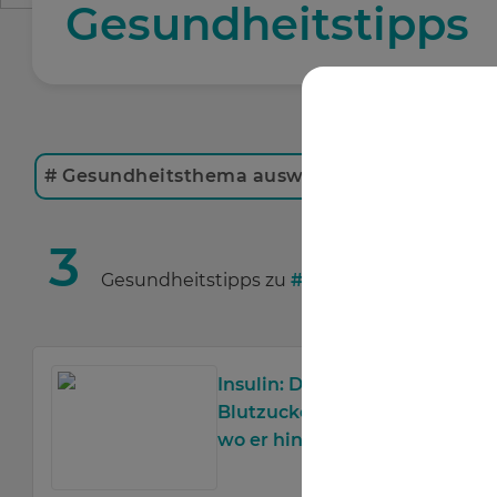
Gesundheitstipps
# Gesundheitsthema auswählen
3
Gesundheitstipps zu
#
Diabetiker
Insulin: Damit der
Blutzucker da hinkommt,
wo er hingehört