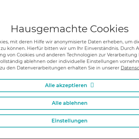
lateinisch "vor"). Was ist Prädiabetes? In der
Fachsprache ...
Hausgemachte Cookies
#
Diabetes
,
#
Diabetiker
es, mit deren Hilfe wir anonymisierte Daten erheben, um die
 zu können. Hierfür bitten wir um Ihr Einverständnis. Durch
g von Cookies und anderen Technologien zur Verarbeitung I
ollständig ablehnen oder individuelle Einstellungen vorne
Mehr erfahren
zu den Datenverarbeitungen erhalten Sie in unserer
Datensc
Alle akzeptieren
Alle ablehnen
Einstellungen