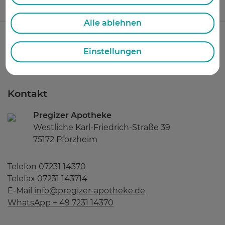
Alle ablehnen
Einstellungen
Kontakt
Pregizer Apotheke
Westliche Karl-Friedrich-Straße 39
75172 Pforzheim
Telefon
07231 14370
Telefax 07231 143714
E-Mail
info@pregizer-apotheke.de
WhatsApp + 49 7231 14370