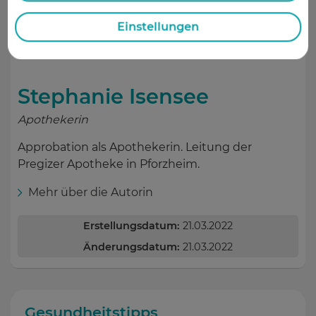
Einstellungen
Stephanie Isensee
Apothekerin
Approbation als Apothekerin. Leitung der
Pregizer Apotheke in Pforzheim.
Mehr über die Autorin
Erstellungsdatum:
21.03.2022
Änderungsdatum:
21.03.2022
Gesundheitstipps