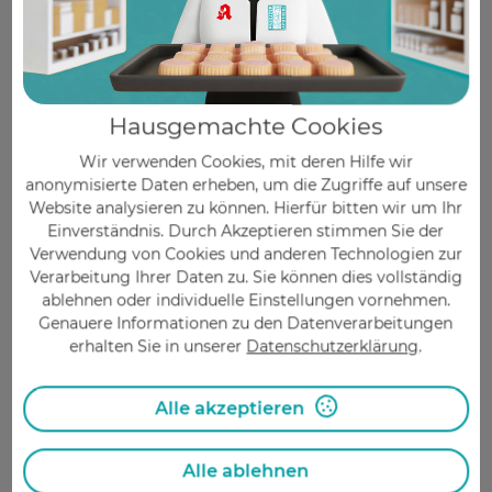
verschiedenen pflanzlichen Bioflavonoiden und
Vitaminen unsere Schutzpolizei.
Mein besonderer Tipp
: Neben einer effektiven
Schmerzbehandlung sollten wir nach dem
Hausgemachte Cookies
Abklingen der Symptome das Immunsystem
Wir verwenden Cookies, mit deren Hilfe wir
gezielt unterstützen, damit sich die Nerven gut
anonymisierte Daten erheben, um die Zugriffe auf unsere
regenerieren können und keine gefürchteten
Website analysieren zu können. Hierfür bitten wir um Ihr
Nervenschäden bestehen bleiben, die unter dem
Einverständnis. Durch Akzeptieren stimmen Sie der
Namen „Postherpetische Neuralgie“ bekannt sind.
Verwendung von Cookies und anderen Technologien zur
Verarbeitung Ihrer Daten zu. Sie können dies vollständig
ablehnen oder individuelle Einstellungen vornehmen.
Über diese Seite:
Genauere Informationen zu den Datenverarbeitungen
erhalten Sie in unserer
Datenschutzerklärung
.
Autorin
Alle akzeptieren
Alle ablehnen