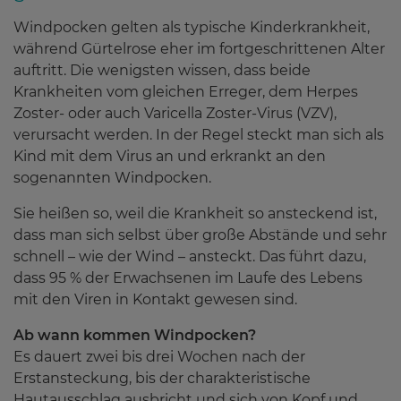
Windpocken gelten als typische Kinderkrankheit,
während Gürtelrose eher im fortgeschrittenen Alter
Service
auftritt. Die wenigsten wissen, dass beide
Krankheiten vom gleichen Erreger, dem Herpes
Zoster- oder auch Varicella Zoster-Virus (VZV),
Wissenswertes
verursacht werden. In der Regel steckt man sich als
Kind mit dem Virus an und erkrankt an den
sogenannten Windpocken.
Über uns
Sie heißen so, weil die Krankheit so ansteckend ist,
dass man sich selbst über große Abstände und sehr
schnell – wie der Wind – ansteckt. Das führt dazu,
dass 95 % der Erwachsenen im Laufe des Lebens
Kontakt
mit den Viren in Kontakt gewesen sind.
Ab wann kommen Windpocken?
Es dauert zwei bis drei Wochen nach der
Erstansteckung, bis der charakteristische
Hautausschlag ausbricht und sich von Kopf und