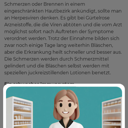
Schmerzen oder Brennen in einem
eingeschränkten Hautbezirk ankündigt, sollte man
an Herpesviren denken. Es gibt bei Gürtelrose
Arzneistoffe, die die Viren abtöten und die vom Arzt
möglichst sofort nach Auftreten der Symptome
verordnet werden. Trotz der Einnahme bilden sich
zwar noch einige Tage lang weiterhin Bläschen,
aber die Erkrankung heilt schneller und besser aus.
Die Schmerzen werden durch Schmerzmittel
gelindert und die Bläschen selbst werden mit
speziellen juckreizstillenden Lotionen benetzt.
Ein schwaches Immunsystem
Eine Gürtelrose zeigt uns immer an, dass die
Immunabwehr nicht auf der Höhe ist. Wie
unterstützen wir unsere Immunzellen, damit sie
mit den unangenehmen Herpes-Viren besser fertig
werden? In der akuten Krankheitsphase stärkt eine
gute Portion Zink in Kombination mit Selen, Chrom,