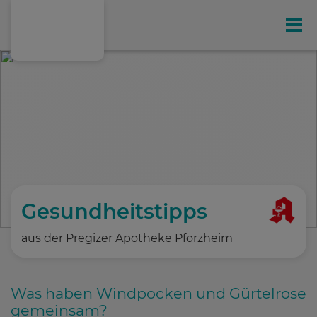
Gesundheit
Ihr exklusives Kunden-Magazin
Online-Shop
Leistungen
Gesundheitstipps
aus der Pregizer Apotheke Pforzheim
Hausspezialitäten
Was haben Windpocken und Gürtelrose
Gesundheitstipps
(198)
gemeinsam?