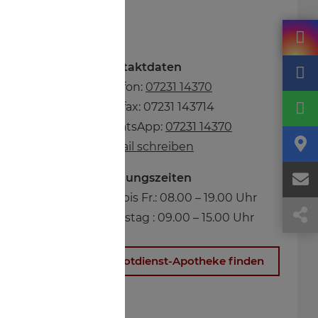
n
Kontaktdaten
Telefon:
07231 14370
Telefax: 07231 143714
WhatsApp:
07231 14370
E-Mail schreiben
Öffnungszeiten
Mo. bis Fr.: 08.00 – 19.00 Uhr
Samstag : 09.00 – 15.00 Uhr
es
Notdienst-Apotheke finden