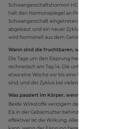
Schwangerschaftshormon HCG ab, das bei einem S
hält den Hormonspiegel an Progesteron hoch. Ohne 
Schwangerschaft eingetreten ist, wird die Oberfl
abgebaut und ein neuer Zyklus beginnt. Eine wicht
wird hormonell aus dem Gehirn gesteuert.
Wann sind die fruchtbaren, wann die unfruchtbar
Die Tage um den Eisprung herum sind die fruchtbare
rechnerisch am Tag 14. Die unfruchtbaren Tage sind 
etwa eine Woche vor bis eine Woche nach der Blut
sind, und der Zyklus bei vielen Frauen sehr unregelm
Was passiert im Körper, wenn man die Pille-dana
Beide Wirkstoffe verzögern den Eisprung hormonell 
Eis in der Gebärmutter behindert. Je näher der Ei
effektiver ist die Wirkung. Allerdings muss beacht
kann, wenn der Eisprung bereits kurz vor dem Gesch