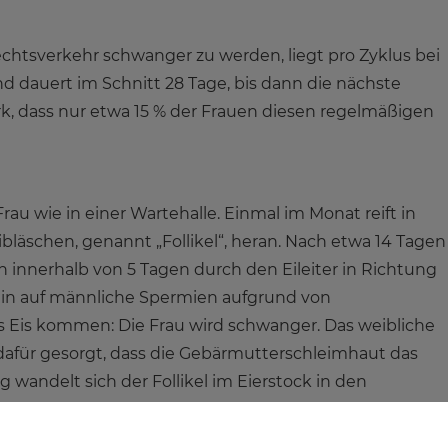
chtsverkehr schwanger zu werden, liegt pro Zyklus bei
nd dauert im Schnitt 28 Tage, bis dann die nächste
tark, dass nur etwa 15 % der Frauen diesen regelmäßigen
Frau wie in einer Wartehalle. Einmal im Monat reift in
ibläschen, genannt „Follikel“, heran. Nach etwa 14 Tagen
ich innerhalb von 5 Tagen durch den Eileiter in Richtung
hin auf männliche Spermien aufgrund von
s Eis kommen: Die Frau wird schwanger. Das weibliche
afür gesorgt, dass die Gebärmutterschleimhaut das
andelt sich der Follikel im Eierstock in den
 Hormon Progesteron. Dieses sorgt dafür, dass der
wird. Daraufhin sondert der Embryo das