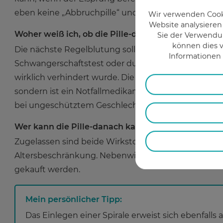
eben keine „Abbruchpille“ und sie löst auch selber 
Wir verwenden Cooki
Website analysieren
Woher weiß ich, ob die Pille-danach gewirkt hat?
Sie der Verwendun
können dies v
Die nächste Regelblutung sollte im gewohnten Rhyth
Informationen 
Schwangerschaftstest oder durch eine ärztliche U
wirklich verhindert wurde. Die Pille danach eignet s
sondern ist ein Notfallmedikament, weil ein häufi
bei ungeschütztem Geschlechtsverkehr oder bei P
Wer kann die Pille-danach kaufen?
Zugelassen sind beide Wirkstoffe für Frauen im gebär
Altersbeschränkung. Nebenwirkungen sind kaum bes
gekauft werden.
Mein persönlicher Tipp:
Das Einlegen einer Spirale erweist sich ebenfalls