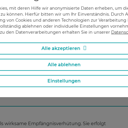
keine Blutung aus.
es, mit deren Hilfe wir anonymisierte Daten erheben, um die
 zu können. Hierfür bitten wir um Ihr Einverständnis. Durch
g von Cookies und anderen Technologien zur Verarbeitung I
ollständig ablehnen oder individuelle Einstellungen vorne
mus auftreten. Fällt sie aus, so muss mittels
zu den Datenverarbeitungen erhalten Sie in unserer
Datensc
ntersuchung überprüft werden, ob eine Schwangerschaft
ich übrigens nicht als reguläres Verhütungsmittel,
Alle akzeptieren
ger Gebrauch zu Zyklusstörungen führen kann. Sie komm
roblemen mit einem Kondom zum Einsatz.
Alle ablehnen
Einstellungen
fähigen Alter, es gibt also grundsätzlich keine
chrieben. Beide Wirkstoffe können in jeder Apotheke
 als wirksame Empfängnisverhütung. Sie erfolgt