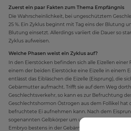
Zuerst ein paar Fakten zum Thema Empfängnis
Die Wahrscheinlichkeit, bei ungeschütztem Geschle
25 %. Ein Zyklus beginnt mit Tag eins der Blutung u
Blutung einsetzt. Allerdings variiert die Dauer so s
Zyklus aufweisen.
Welche Phasen weist ein Zyklus auf?
In den Eierstöcken befinden sich alle Eizellen einer 
einem der beiden Eierstöcke eine Eizelle in einem E
entlässt das Eibläschen die Eizelle (Eisprung), die s
Gebärmutter aufmacht. Trifft sie auf dem Weg dort
Geschlechtsverkehr, so kann es zur Befruchtung de
Geschlechtshormon Östrogen aus dem Follikel hat d
befruchtete Ei aufnehmen kann. Nach dem Eisprung w
sogenannten Gelbkörper um und produziert nun das
Embryo bestens in der Gebärmutter untergebracht 