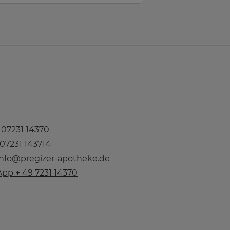
n
07231 14370
 07231 143714
info@pregizer-apotheke.de
pp + 49 7231 14370