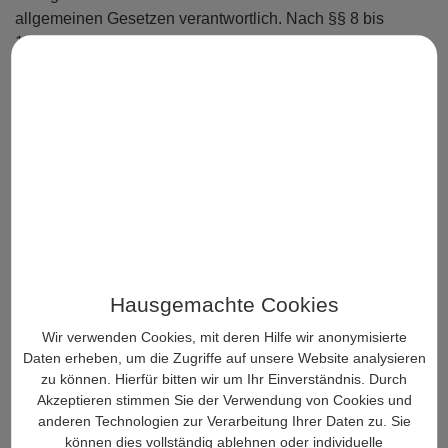
allgemeinen Gesetzen verantwortlich. Nach §§ 8 bis
10 TMG sind wir als Diensteanbieter jedoch nicht
verpflichtet, übermittelte oder gespeicherte fremde
Informationen zu überwachen oder nach Umständen
zu forschen, die auf eine rechtswidrige Tätigkeit
hinweisen. Verpflichtungen zur Entfernung oder
Sperrung der Nutzung von Informationen nach den
allgemeinen Gesetzen bleiben hiervon unberührt.
Eine diesbezügliche Haftung ist jedoch erst ab dem
Zeitpunkt der Kenntnis einer konkreten
Rechtsverletzung möglich. Bei Bekanntwerden von
entsprechenden Rechtsverletzungen werden wir
Hausgemachte Cookies
diese Inhalte umgehend entfernen.
Wir verwenden Cookies, mit deren Hilfe wir anonymisierte
Haftung für Links
Daten erheben, um die Zugriffe auf unsere Website analysieren
Unser Angebot enthält Links zu externen Webseiten
zu können. Hierfür bitten wir um Ihr Einverständnis. Durch
Dritter, auf deren Inhalte wir keinen Einfluss haben.
Akzeptieren stimmen Sie der Verwendung von Cookies und
Deshalb können wir für diese fremden Inhalte auch
anderen Technologien zur Verarbeitung Ihrer Daten zu. Sie
keine Gewähr übernehmen. Für die Inhalte der
können dies vollständig ablehnen oder individuelle