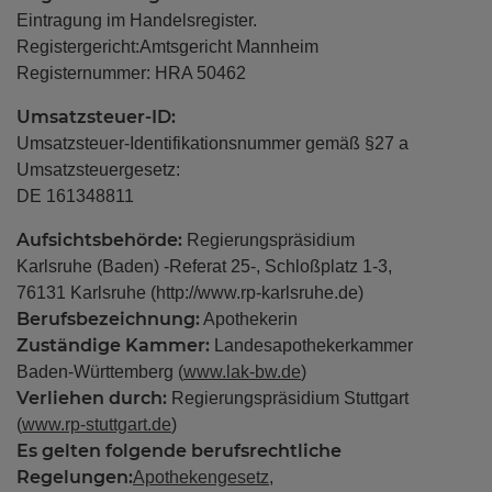
Eintragung im Handelsregister.
Registergericht:Amtsgericht Mannheim
Service
Registernummer: HRA 50462
Umsatzsteuer-ID:
Umsatzsteuer-Identifikationsnummer gemäß §27 a
Wissenswertes
Umsatzsteuergesetz:
DE 161348811
Aufsichtsbehörde:
Regierungspräsidium
Über uns
Karlsruhe (Baden) -Referat 25-, Schloßplatz 1-3,
76131 Karlsruhe (http://www.rp-karlsruhe.de)
Berufsbezeichnung:
Apothekerin
Kontakt
Zuständige Kammer:
Landesapothekerkammer
Baden-Württemberg (
www.lak-bw.de
)
Verliehen durch:
Regierungspräsidium Stuttgart
(
www.rp-stuttgart.de
)
Es gelten folgende berufsrechtliche
Regelungen:
Apothekengesetz
,