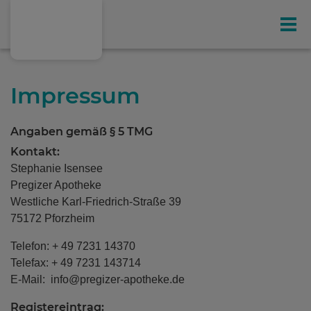
Gesundheit
Ihr exklusives Kunden-Magazin
Impressum
Online-Shop
Angaben gemäß § 5 TMG
Kontakt:
Stephanie Isensee
Pregizer Apotheke
Leistungen
Westliche Karl-Friedrich-Straße 39
75172 Pforzheim
Hausspezialitäten
Telefon: + 49 7231 14370
Telefax: + 49 7231 143714
E-Mail: info@pregizer-apotheke.de
Gesundheitstipps
(198)
Registereintrag: