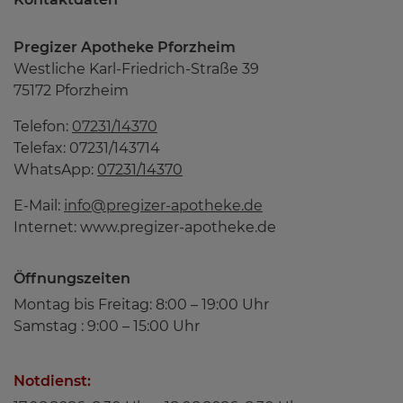
Pregizer Apotheke Pforzheim
Service
Westliche Karl-Friedrich-Straße 39
75172 Pforzheim
Telefon:
07231/14370
Wissenswertes
Telefax: 07231/143714
WhatsApp:
07231/14370
E-Mail:
info@pregizer-apotheke.de
Über uns
Internet: www.pregizer-apotheke.de
Öffnungszeiten
Kontakt
Montag bis Freitag: 8:00 – 19:00 Uhr
Samstag : 9:00 – 15:00 Uhr
Notdienst: