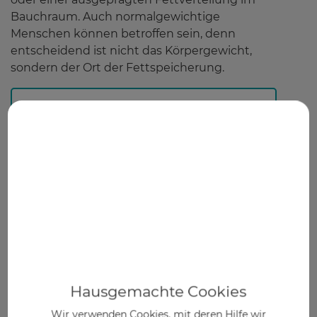
Bauchraum. Auch normalgewichtige
Menschen können betroffen sein, denn
entscheidend ist nicht das Körpergewicht,
sondern der Ort der Fettspeicherung.
Als Orientierung gilt:
Bei Frauen steigt das Risiko für eine
Fettleber ab einem Taillenumfang von
mehr als 80 cm, bei Männern ab mehr als
94 cm.
Leberfasten nach Dr. Worm
in
®
Pforzheim
Ihre Ansprechpartner
Hausgemachte Cookies
Ansprechpartner in Pforzheim ist das
Wir verwenden Cookies, mit deren Hilfe wir
Premium Bodymed Center Pforzheim unter