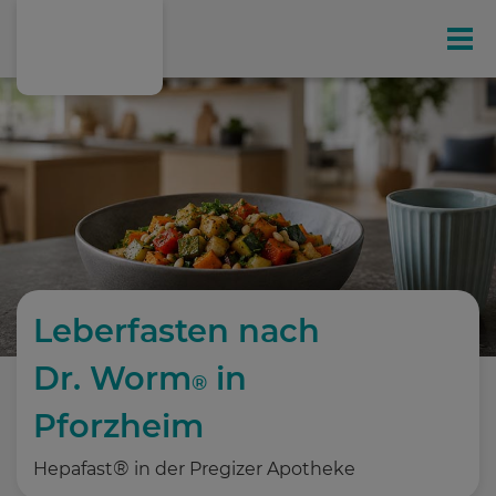
Gesundheit
Ihr exklusives Kunden-Magazin
Online-Shop
Leistungen
Leberfasten nach
Dr. Worm
E-Rezept
in
®
Pforzheim
Medizinalcannabis
®
Hepafast
in der Pregizer Apotheke
Leberfasten