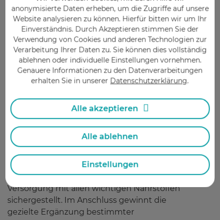
anonymisierte Daten erheben, um die Zugriffe auf unsere
persönlicher Betreuung von Susanne
Website analysieren zu können. Hierfür bitten wir um Ihr
Keppler
.
Einverständnis. Durch Akzeptieren stimmen Sie der
Ein Start ist generell jederzeit möglich. Mit
Verwendung von Cookies und anderen Technologien zur
ärztlicher Bescheinigung können die
Verarbeitung Ihrer Daten zu. Sie können dies vollständig
Betreuungskosten ganz oder teilweise von
ablehnen oder individuelle Einstellungen vornehmen.
den Krankenkassen übernommen werden.
Genauere Informationen zu den Datenverarbeitungen
erhalten Sie in unserer
Datenschutzerklärung
.
Die für das Programm erforderliche Formula-
®
Diät Hepafast
erhalten Sie bei Teilnahme am
Leberfasten-Programm in der Pregizer
Alle akzeptieren
Apotheke in Pforzheim.
Alle ablehnen
Mikronährstoffe nach dem
Leberfasten
Einstellungen
Während der zweiwöchigen Kur ist die
Versorgung mit allen wichtigen Nährstoffen
sichergestellt. Im Anschluss gewinnt die
gezielte Ergänzung bestimmter