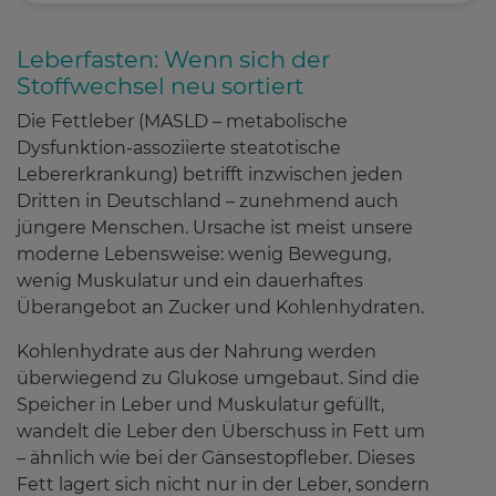
Pharmazeutische Dienstleistungen
Leberfasten: Wenn sich der
Stoffwechsel neu sortiert
Die Fettleber (MASLD – metabolische
Hausspezialitäten
Dysfunktion-assoziierte steatotische
Lebererkrankung) betrifft inzwischen jeden
Dritten in Deutschland – zunehmend auch
jüngere Menschen. Ursache ist meist unsere
Gesundheitstipps
(198)
moderne Lebensweise: wenig Bewegung,
wenig Muskulatur und ein dauerhaftes
Überangebot an Zucker und Kohlenhydraten.
Service
Kohlenhydrate aus der Nahrung werden
überwiegend zu Glukose umgebaut. Sind die
Speicher in Leber und Muskulatur gefüllt,
Wissenswertes
wandelt die Leber den Überschuss in Fett um
– ähnlich wie bei der Gänsestopfleber. Dieses
Fett lagert sich nicht nur in der Leber, sondern