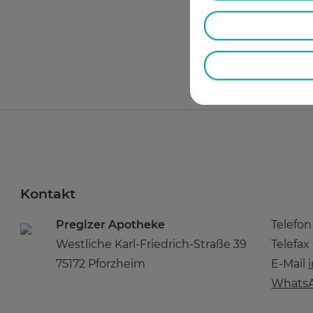
Kontakt
Pregizer Apotheke
Telefo
Westliche Karl-Friedrich-Straße 39
Telefax
75172 Pforzheim
E-Mail
WhatsA