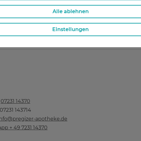
Alle ablehnen
Jetzt bestellen
Einstellungen
n
07231 14370
 07231 143714
info@pregizer-apotheke.de
pp + 49 7231 14370