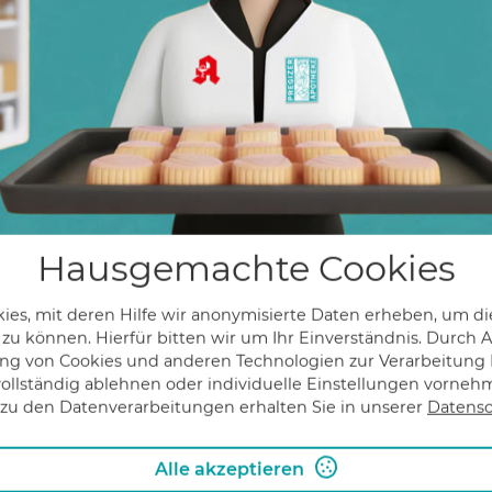
Lanolinum Paraffin. Subliq
Anwendungshinweise:
Dreimal täglich auf die N
eventuelle Fäden gezogen
frühzeitiger Beginn kann 
Gegenanzeigen:
Nicht anwenden bei bekann
Hausgemachte Cookies
es, mit deren Hilfe wir anonymisierte Daten erheben, um die
Wichtige Hinweise:
 zu können. Hierfür bitten wir um Ihr Einverständnis. Durch
Lagerhinweis: Nicht im
g von Cookies und anderen Technologien zur Verarbeitung I
lagern.
ollständig ablehnen oder individuelle Einstellungen vorne
zu den Datenverarbeitungen erhalten Sie in unserer
Datensc
Für Kinder unzugängli
Haltbar bis 6 Monate n
Alle akzeptieren