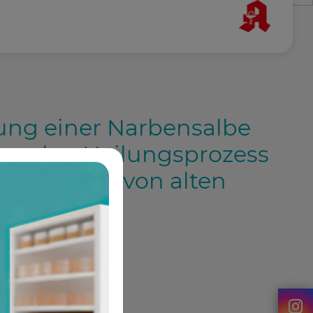
ng einer Narbensalbe
rmalen Heilungsprozess
, aber auch von alten
stützen.
und Hilfsstoffe):
1,3 g
0,1 g