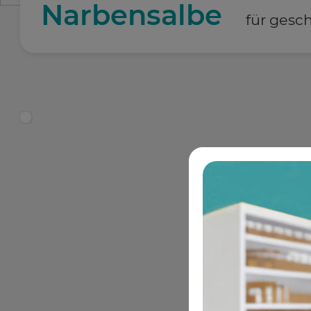
Narbensalbe
für gesc