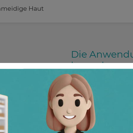
hmeidige Haut
Die Anwendu
kann den no
von frischen
Narben unter
Inhaltsstoffe (Wirkstoffe 
50 g enthalten:
Oleum Bergamottae
Mentholum