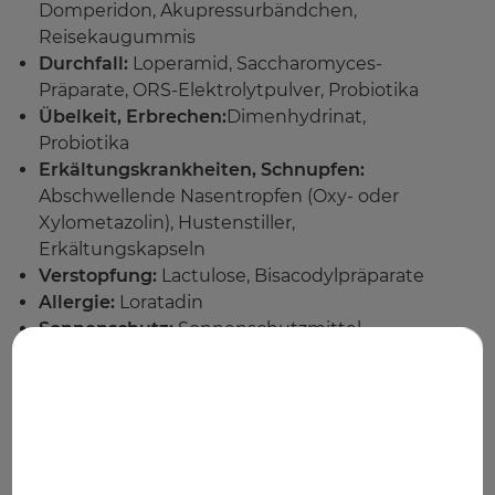
Domperidon, Akupressurbändchen,
Reisekaugummis
Durchfall:
Loperamid, Saccharomyces-
Präparate, ORS-Elektrolytpulver, Probiotika
Übelkeit, Erbrechen:
Dimenhydrinat,
Probiotika
Erkältungskrankheiten, Schnupfen:
Abschwellende Nasentropfen (Oxy- oder
Xylometazolin), Hustenstiller,
Erkältungskapseln
Verstopfung:
Lactulose, Bisacodylpräparate
Allergie:
Loratadin
Sonnenschutz:
Sonnenschutzmittel,
AfterSun-Produkt, Sonnenhut
Sodbrennen:
Hydrotalcit
Bei Reisen in Entwicklungsländer:
Sterile
Nadeln und Spritzen,
Trinkwasserdesinfektions-Tabletten,
Malariaprophylaxe