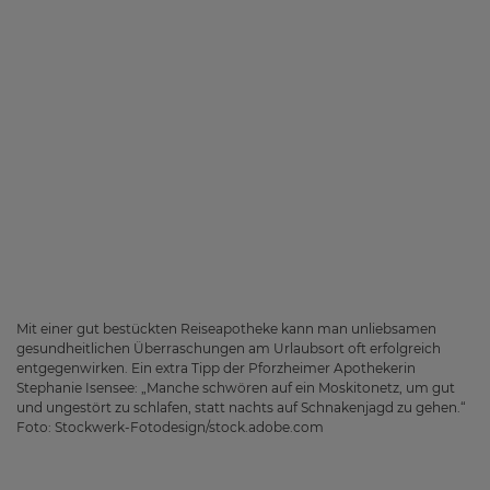
Service
Wissenswertes
Über uns
Das Pregizer-Team
Mit einer gut bestückten Reiseapotheke kann man unliebsamen
gesundheitlichen Überraschungen am Urlaubsort oft erfolgreich
entgegenwirken. Ein extra Tipp der Pforzheimer Apothekerin
Karriere
Stephanie Isensee: „Manche schwören auf ein Moskitonetz, um gut
und ungestört zu schlafen, statt nachts auf Schnakenjagd zu gehen.“
Foto: Stockwerk-Fotodesign/stock.adobe.com
News