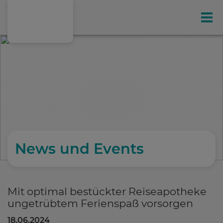
Gesundheit
Ihr exklusives Kunden-Magazin
Online-Shop
Leistungen
News und Events
Hausspezialitäten
Mit optimal bestückter Reiseapotheke
ungetrübtem Ferienspaß vorsorgen
Gesundheitstipps
(198)
18.06.2024