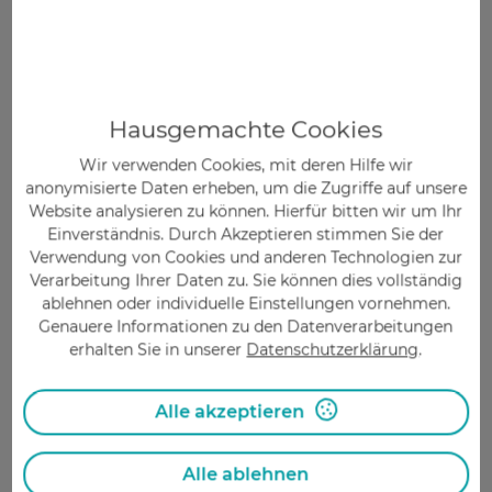
Kein Muss, aber nützlich:
Seife und
idealerweise Handdesinfektionsmittel für
zwischendurch
Mit diesen Tipps bleibt man auf Reisen
Hausgemachte Cookies
gesund
Wir verwenden Cookies, mit deren Hilfe wir
Beim Baden oder Wandern im Urlaub gibt es
anonymisierte Daten erheben, um die Zugriffe auf unsere
schnell einmal kleinere Verletzungen.
Website analysieren zu können. Hierfür bitten wir um Ihr
Apothekerin Stephanie Isensee rät: „Jede
Einverständnis. Durch Akzeptieren stimmen Sie der
Wunde sollte mit einem Desinfektionsmittel
Verwendung von Cookies und anderen Technologien zur
Verarbeitung Ihrer Daten zu. Sie können dies vollständig
behandelt werden, damit sich aus einer
ablehnen oder individuelle Einstellungen vornehmen.
kleinen, harmlosen Wunde keine
Genauere Informationen zu den Datenverarbeitungen
Blutvergiftung entwickelt. Dazu eignet sich
erhalten Sie in unserer
Datenschutzerklärung
.
ein farbloses Wundspray, das beim Auftragen
nicht brennt. Wenn die Wunde blutet, wird sie
Alle akzeptieren
mit einem passenden Pflaster verschlossen.“
Schäl es, gar es, koch es oder vergiss es: So
lautet die vorbeugende Regel gegen Durchfall
Alle ablehnen