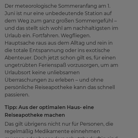
Kundenstimmen
Der meteorologische Sommeranfang am 1.
Juni ist nur eine unbedeutende Station auf
dem Weg zum ganz großen Sommergefühl –
Kontakt
und das stellt sich wohl am nachhaltigsten im
Urlaub ein. Fortfahren. Wegfliegen.
Hauptsache raus aus dem Alltag und rein in
die totale Entspannung oder ins exotische
Abenteuer. Doch jetzt schon gilt es, für einen
ungetrübten Ferienspaß vorzusorgen, um am
Urlaubsort keine unliebsamen
Überraschungen zu erleben – und ohne
persönliche Reiseapotheke kann das schnell
passieren.
Tipp: Aus der optimalen Haus- eine
Reiseapotheke machen
Das gilt übrigens nicht nur für Personen, die
regelmäßig Medikamente einnehmen