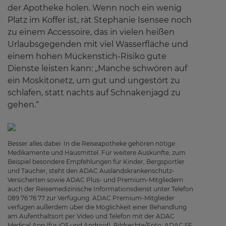
der Apotheke holen. Wenn noch ein wenig
Platz im Koffer ist, rät Stephanie Isensee noch
zu einem Accessoire, das in vielen heißen
Urlaubsgegenden mit viel Wasserfläche und
einem hohen Mückenstich-Risiko gute
Dienste leisten kann: „Manche schwören auf
ein Moskitonetz, um gut und ungestört zu
schlafen, statt nachts auf Schnakenjagd zu
gehen.“
Besser alles dabei: In die Reiseapotheke gehören nötige
Medikamente und Hausmittel. Für weitere Auskünfte, zum
Beispiel besondere Empfehlungen für Kinder, Bergsportler
und Taucher, steht den ADAC Auslandskrankenschutz-
Versicherten sowie ADAC Plus- und Premium-Mitgliedern
auch der Reisemedizinische Informationsdienst unter Telefon
089 76 76 77 zur Verfügung. ADAC Premium-Mitglieder
verfügen außerdem über die Möglichkeit einer Behandlung
am Aufenthaltsort per Video und Telefon mit der ADAC
Medical App (für iOS und Android). Bildrechte/Foto: ADAC SE