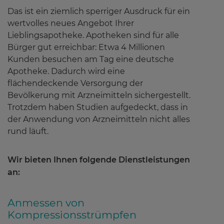
Das ist ein ziemlich sperriger Ausdruck für ein
Pharmazeutische Dienstleistungen
wertvolles neues Angebot Ihrer
Lieblingsapotheke. Apotheken sind für alle
Kompressionsstrümpfe anmessen
Bürger gut erreichbar: Etwa 4 Millionen
Kunden besuchen am Tag eine deutsche
Medikations-Check
Apotheke. Dadurch wird eine
flächendeckende Versorgung der
Bevölkerung mit Arzneimitteln sichergestellt.
Sicher und richtig inhalieren
Trotzdem haben Studien aufgedeckt, dass in
der Anwendung von Arzneimitteln nicht alles
Risikoerfassung hoher Blutdruck
rund läuft.
Wir bieten Ihnen folgende Dienstleistungen
Hausspezialitäten
an:
Anmessen von
Gesundheitstipps
(198)
Kompressionsstrümpfen