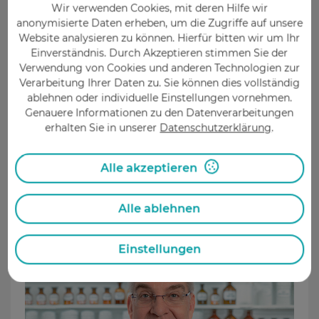
Um die medikamentöse Behandlung bei
Wir verwenden Cookies, mit deren Hilfe wir
anonymisierte Daten erheben, um die Zugriffe auf unsere
Bluthochdruck zu verbessern, bietet die
Website analysieren zu können. Hierfür bitten wir um Ihr
Pregizer Apotheke Patienten eine Dreifach-
Einverständnis. Durch Akzeptieren stimmen Sie der
Blutdruckmessung mit Pulsmessung an.
Verwendung von Cookies und anderen Technologien zur
Jeder, der seit zwei Wochen Medikamente
Verarbeitung Ihrer Daten zu. Sie können dies vollständig
gegen Bluthochdruck einnimmt, kann diese
ablehnen oder individuelle Einstellungen vornehmen.
Leistung in Anspruch nehmen. Vereinbaren
Genauere Informationen zu den Datenverarbeitungen
Sie ganz einfach online einen Termin.
erhalten Sie in unserer
Datenschutzerklärung
.
Mehr erfahren
Alle akzeptieren
Alle ablehnen
Kontakt
Einstellungen