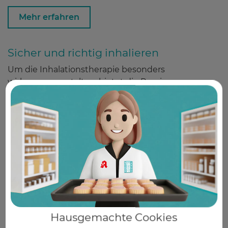
Mehr erfahren
Sicher und richtig inhalieren
Um die Inhalationstherapie besonders
wirksam zu gestalten, bietet die Pregizer
Apotheke Patienten eine Einweisung in ihr
Atemspray an. Erwachsene und Kinder, die ein
Arzneimittel zur Inhalation verordnet
bekommen, können diese Leistung in
Anspruch nehmen. Vereinbaren Sie ganz
einfach online einen Termin.
Mehr erfahren
Risikoerfassung hoher Blutdruck
Hausgemachte Cookies