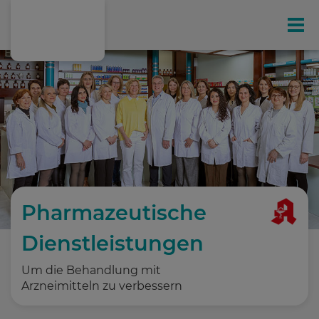
Gesundheit
Ihr exklusives Kunden-Magazin
Online-Shop
Leistungen
Pharmazeutische
Dienstleistungen
E-Rezept
Um die Behandlung mit
Medizinalcannabis
Arzneimitteln zu verbessern
Leberfasten