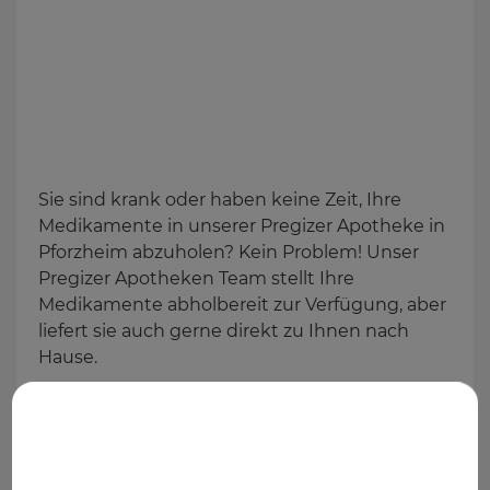
Kontakt
Sie sind krank oder haben keine Zeit, Ihre
Medikamente in unserer Pregizer Apotheke in
Pforzheim abzuholen? Kein Problem! Unser
Pregizer Apotheken Team stellt Ihre
Medikamente abholbereit zur Verfügung, aber
liefert sie auch gerne direkt zu Ihnen nach
Hause.
TELEFON
SHOP
E-MAIL