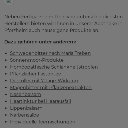
Schwedenbitter Maria Treben
Neben Fertigarzneimitteln von unterschiedlichsten
Sonnenmoor-Produkte
Herstellern bieten wir Ihnen in unserer Apotheke in
Pforzheim auch hauseigene Produkte an.
Homöopathische Schlankheitstropfen
Dazu gehören unter anderem:
Fastentee
Schwedenbitter nach Maria Treben
Sonnenmoor-Produkte
Deoroller mit 7-Tage-Wirkung
Homöopathische Schlankheitstropfen
Pflanzlicher Fastentee
Haartinktur bei Haarausfall
Deoroller mit 7-Tage-Wirkung
Magenbitter mit Pflanzenextrakten
Lippenbalsam
Nasenbalsam
Haartinktur bei Haarausfall
Narbensalbe
Lippenbalsam
Narbensalbe
Verdauungstropfen
Individuelle Teemischungen