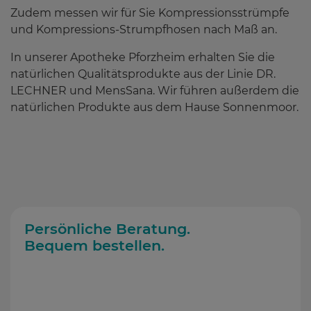
Zudem messen wir für Sie Kompressionsstrümpfe
Pflegender Nasenbalsam
und Kompressions-Strumpfhosen nach Maß an.
Schmerzgelroller
In unserer Apotheke Pforzheim erhalten Sie die
natürlichen Qualitätsprodukte aus der Linie DR.
LECHNER und MensSana. Wir führen außerdem die
natürlichen Produkte aus dem Hause Sonnenmoor.
Gesundheitstipps
(198)
Service
Persönliche Beratung.
Wissenswertes
Bequem bestellen.
Über uns